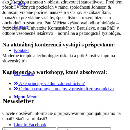
ako 20-ročnou praxou v oblasti zdravotnej starostlivosti. Pred tým
Spíkri
pôsobil v rôznych pozíciách v rámci spoločnosti Johnson &
Johnson, vrátane pozície manažéra vzťahov so zákazníkmi,
manažéra pre vládne vzťahy, špecialistu na rozvoj biznisu a
obchodného zástupcu. Pán Mičieta vyštudoval odbor biológia –
Partneri
fyziológia na Univerzite Komenského v Bratislave, a má PhD v
odbore všeobecné lekárstvo – normálna a patologická fyziológia.
Na aktuálnej konferencii vystúpi s príspevkom:
Kontakt
Moderné terapie a technológie: úskalia a príležitosti vstupu na
slovenský trh
Konferencie a workshopy, ktoré absolvoval:
Registrácia
Aké princípy vládnu zdravotníctvu?
Ochrana osobných údajov v prostredí zdravotníctva
Menu
Menu
Newsletter
Chcete dostávať informácie o pripravovanom podujatí priamo na
email? Stačí sa prihlásiť!
Link to Facebook