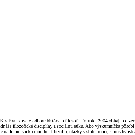
 v Bratislave v odbore história a filozofia. V roku 2004 obhájila dize
rednáša filozofické disciplíny a sociálnu etiku. Ako výskumníčka pô
na feministickú morálnu filozofiu, otázky vzťahu moci, starostlivosti a