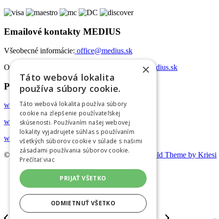
Emailové kontakty MEDIUS
Všeobecné informácie:
office@medius.sk
×
Otázky týkajúce sa konferencií:
konferencia@medius.sk
Táto webová lokalita
Projekty MEDIUS
používa súbory cookie.
Táto webová lokalita používa súbory
www.diskusiemedius.sk
cookie na zlepšenie používateľskej
www.ambulancia.online
skúsenosti. Používaním našej webovej
lokality vyjadrujete súhlas s používaním
www.gcptraining.eu
všetkých súborov cookie v súlade s našimi
zásadami používania súborov cookie.
© Autorské práva -
Konferencie MEDIUS
-
Enfold Theme by Kriesi
Prečítať viac
Zásady ochrany osobných údajov
PRIJAŤ VŠETKO
Všeobecné obchodné podmienky
Cookies
Kontakt
ODMIETNUŤ VŠETKO