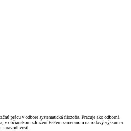
rtačnú prácu v odbore systematická filozofia. Pracuje ako odborná
sobí aj v občianskom združení EsFem zameranom na rodový výskum a
 spravodlivosti.