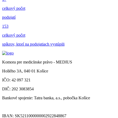
celkový počet
podujatí
153
celkový počet
spíkrov, ktorí na podujatiach vystúpili
Komora pre medicínske právo - MEDIUS
Hollého 3A, 040 01 Košice
IČO: 42 097 321
DIČ: 202 3083854
Bankové spojenie: Tatra banka, a.s., pobočka Košice
IBAN: SK5211000000002922848867