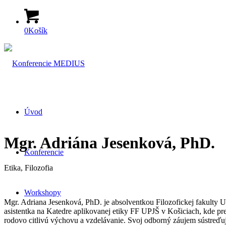
0
Košík
Úvod
Mgr. Adriána Jesenková, PhD.
Konferencie
Etika, Filozofia
Workshopy
Mgr. Adriana Jesenková, PhD. je absolventkou Filozofickej fakulty UK
asistentka na Katedre aplikovanej etiky FF UPJŠ v Košiciach, kde p
rodovo citlivú výchovu a vzdelávanie. Svoj odborný záujem sústreďuje 