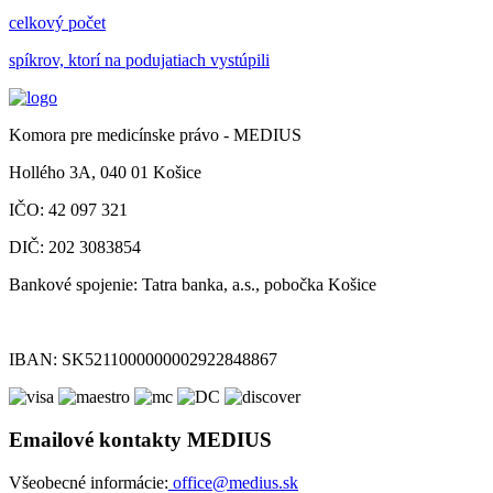
celkový počet
spíkrov, ktorí na podujatiach vystúpili
Komora pre medicínske právo - MEDIUS
Hollého 3A, 040 01 Košice
IČO: 42 097 321
DIČ: 202 3083854
Bankové spojenie: Tatra banka, a.s., pobočka Košice
IBAN: SK5211000000002922848867
Emailové kontakty MEDIUS
Všeobecné informácie:
office@medius.sk