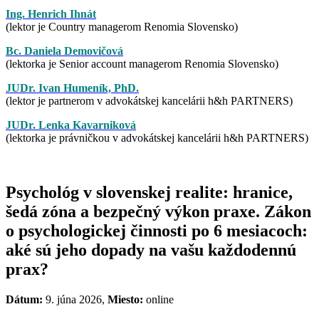
Ing. Henrich Ihnát
(lektor je Country managerom Renomia Slovensko)
Bc. Daniela Demovičová
(lektorka je Senior account managerom Renomia Slovensko)
JUDr. Ivan Humeník, PhD.
(lektor je partnerom v advokátskej kancelárii h&h PARTNERS)
JUDr. Lenka Kavarniková
(lektorka je právničkou v advokátskej kancelárii h&h PARTNERS)
Psychológ v slovenskej realite: hranice,
šedá zóna a bezpečný výkon praxe. Zákon
o psychologickej činnosti po 6 mesiacoch:
aké sú jeho dopady na vašu každodennú
prax?
Dátum:
9. júna 2026,
Miesto:
online