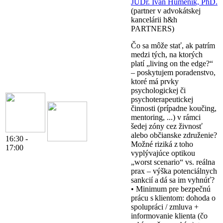
JUDr. Ivan Humeník, PhD.
(partner v advokátskej
kancelárii h&h
PARTNERS)
Čo sa môže stať, ak patrím
medzi tých, na ktorých
platí „living on the edge?“
– poskytujem poradenstvo,
ktoré má prvky
psychologickej či
psychoterapeutickej
činnosti (prípadne koučing,
mentoring, ...) v rámci
šedej zóny cez živnosť
alebo občianske združenie?
16:30 -
Možné riziká z toho
17:00
vyplývajúce optikou
„worst scenario“ vs. reálna
prax – výška potenciálnych
sankcií a dá sa im vyhnúť?
• Minimum pre bezpečnú
prácu s klientom: dohoda o
spolupráci / zmluva +
informovanie klienta (čo