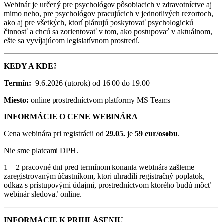
Webinár
je určený pre psychológov pôsobiacich v zdravotníctve aj
mimo neho, pre psychológov pracujúcich v jednotlivých rezortoch,
ako aj pre všetkých, ktorí plánujú poskytovať psychologickú
činnosť a chcú sa zorientovať v tom, ako postupovať v aktuálnom,
ešte sa vyvíjajúcom legislatívnom prostredí.
KEDY A KDE?
Termín:
9.6.2026 (utorok) od 16.00 do 19.00
Miesto:
online prostredníctvom platformy MS Teams
INFORMÁCIE O CENE WEBINÁRA
Cena webinára pri registrácii o
d
29.05.
je
59 eur/osobu
.
Nie sme platcami DPH.
1 – 2 pracovné dni pred termínom konania webinára zašleme
zaregistrovaným účastníkom, ktorí uhradili registračný poplatok,
odkaz s prístupovými údajmi, prostredníctvom ktorého budú môcť
webinár sledovať online.
INFORMÁCIE K PRIHLÁSENIU