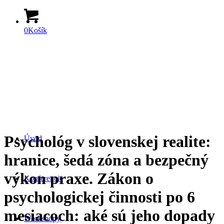
0
Košík
Psychológ v slovenskej realite:
Úvod
hranice, šedá zóna a bezpečný
výkon praxe. Zákon o
Konferencie
psychologickej činnosti po 6
mesiacoch: aké sú jeho dopady
Workshopy