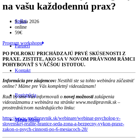
na vašu každodennú prax?
Spíkri
9. júna 2026
online
59€
Program workshopu
Partneri
PO POLROKU PRICHÁDZAJÚ PRVÉ SKÚSENOSTI Z
PRAXE. ZISTITE, AKO SA V NOVOM PRÁVNOM RÁMCI
POHYBOVAŤ S VÄČŠOU ISTOTOU.
Kontakt
Informácia pre záujemcov:
Nestihli ste sa tohto webinára zúčastniť
online? Máme pre Vás kompletný videozáznam!
Registrácia
Radi by sme Vás informovali o
novej možnosti
zakúpenia
videozáznamu z webinára na stránke www.medipravnik.sk –
prostredníctvom nasledujúceho linku:
https://www.medipravnik.sk/webinare/webinar-psycholog-v-
Menu
Menu
slovenskej-realite-hranice-seda-zona-a-bezpecny-vykon-praxe-
zakon-o-psych-cinnosti-po-6-mesiacoch-28/