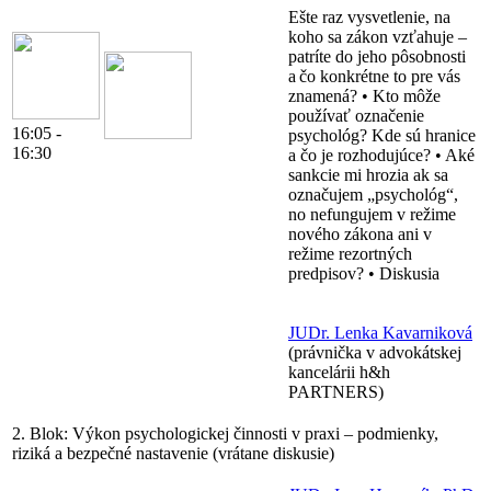
Ešte raz vysvetlenie, na
koho sa zákon vzťahuje –
patríte do jeho pôsobnosti
a čo konkrétne to pre vás
znamená? • Kto môže
používať označenie
16:05 -
psychológ? Kde sú hranice
16:30
a čo je rozhodujúce? • Aké
sankcie mi hrozia ak sa
označujem „psychológ“,
no nefungujem v režime
nového zákona ani v
režime rezortných
predpisov? • Diskusia
JUDr. Lenka Kavarniková
(právnička v advokátskej
kancelárii h&h
PARTNERS)
2. Blok:
Výkon psychologickej činnosti v praxi – podmienky,
riziká a bezpečné nastavenie (vrátane diskusie)