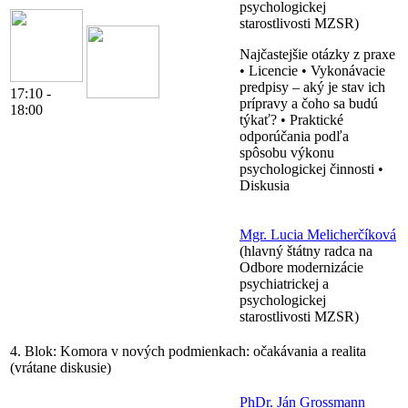
psychologickej
starostlivosti MZSR)
Najčastejšie otázky z praxe
• Licencie • Vykonávacie
predpisy – aký je stav ich
17:10 -
prípravy a čoho sa budú
18:00
týkať? • Praktické
odporúčania podľa
spôsobu výkonu
psychologickej činnosti •
Diskusia
Mgr. Lucia Melicherčíková
(hlavný štátny radca na
Odbore modernizácie
psychiatrickej a
psychologickej
starostlivosti MZSR)
4. Blok:
Komora v nových podmienkach: očakávania a realita
(vrátane diskusie)
PhDr. Ján Grossmann