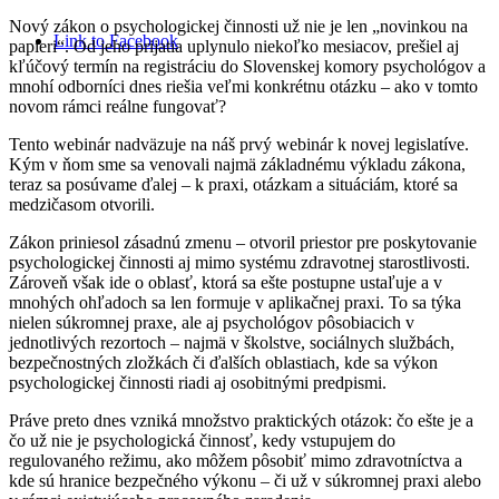
Nový zákon o psychologickej činnosti už nie je len „novinkou na
Link to Facebook
papieri“. Od jeho prijatia uplynulo niekoľko mesiacov, prešiel aj
kľúčový termín na registráciu do Slovenskej komory psychológov a
mnohí odborníci dnes riešia veľmi konkrétnu otázku – ako v tomto
novom rámci reálne fungovať?
Tento webinár nadväzuje na náš prvý webinár k novej legislatíve.
Kým v ňom sme sa venovali najmä základnému výkladu zákona,
teraz sa posúvame ďalej – k praxi, otázkam a situáciám, ktoré sa
medzičasom otvorili.
Zákon priniesol zásadnú zmenu – otvoril priestor pre poskytovanie
psychologickej činnosti aj mimo systému zdravotnej starostlivosti.
Zároveň však ide o oblasť, ktorá sa ešte postupne ustaľuje a v
mnohých ohľadoch sa len formuje v aplikačnej praxi. To sa týka
nielen súkromnej praxe, ale aj psychológov pôsobiacich v
jednotlivých rezortoch – najmä v školstve, sociálnych službách,
bezpečnostných zložkách či ďalších oblastiach, kde sa výkon
psychologickej činnosti riadi aj osobitnými predpismi.
Práve preto dnes vzniká množstvo praktických otázok: čo ešte je a
čo už nie je psychologická činnosť, kedy vstupujem do
regulovaného režimu, ako môžem pôsobiť mimo zdravotníctva a
kde sú hranice bezpečného výkonu – či už v súkromnej praxi alebo