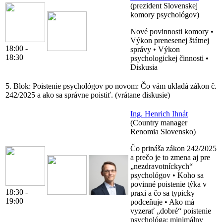
(prezident Slovenskej
komory psychológov)
Nové povinnosti komory •
Výkon prenesenej štátnej
18:00 -
správy • Výkon
18:30
psychologickej činnosti •
Diskusia
5. Blok:
Poistenie psychológov po novom: Čo vám ukladá zákon č.
242/2025 a ako sa správne poistiť. (vrátane diskusie)
Ing. Henrich Ihnát
(Country manager
Renomia Slovensko)
Čo prináša zákon 242/2025
a prečo je to zmena aj pre
„nezdravotníckych“
psychológov • Koho sa
povinné poistenie týka v
18:30 -
praxi a čo sa typicky
19:00
podceňuje • Ako má
vyzerať „dobré“ poistenie
psychológa: minimálny