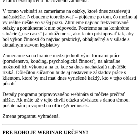
v rámci existujúceho pracovného zaradenia.
V tomto webinári sa zameriame na otázky, ktoré dnes zaznievajú
najčastejšie. Nebudeme teoretizovať – pôjdeme po tom, čo možno aj
vy reálne riešite vo vašej praxi. Zhrnieme najviac frekventované
otázky a ponúkneme k nim odpovede. Pozrieme sa na konkrétne
situácie („use cases“) a ukážeme si, ako k nim pristupovať tak, aby
bol výkon činnosti čo najviac praktický, obhájiteľný a v súlade s
aktuálnym stavom legislatívy.
Zameriame sa na hranice medzi jednotlivými formami práce
(poradenstvo, koučing, psychologická činnosť), na aktuálne
možnosti ich výkonu a na to, kde sa dnes nachádzajú najväčšie
riziká. Dôležitou súčasťou bude aj nastavenie základov práce s
klientom, ktoré by mal mať dnes vyriešené každý, kto v tejto oblasti
pôsobí.
Detaily programu pripravovaného webinára si môžete prečítať
nižšie. Ak máte už v tejto chvíli otázku súvisiacu s danou témou,
pošlite nám ju vopred na office@medius.sk.
Zmena programu vyhradená.
PRE KOHO JE WEBINÁR URČENÝ?