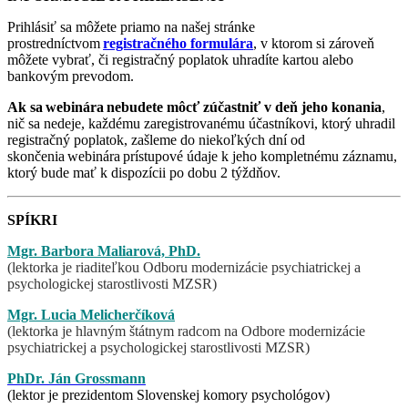
Prihlásiť sa môžete priamo na našej stránke
prostredníctvom
registračného formulára
, v ktorom si zároveň
môžete vybrať, či registračný poplatok uhradíte kartou alebo
bankovým prevodom.
Ak sa webinára nebudete môcť zúčastniť v deň jeho konania
,
nič sa nedeje, každému zaregistrovanému účastníkovi, ktorý uhradil
registračný poplatok, zašleme do niekoľkých dní od
skončenia webinára prístupové údaje k jeho kompletnému záznamu,
ktorý bude mať k dispozícii po dobu 2 týždňov.
SPÍKRI
Mgr.
Barbora Maliarová, PhD.
(lektorka je riaditeľkou Odboru modernizácie psychiatrickej a
psychologickej starostlivosti MZSR)
Mgr. Lucia Melicherčíková
(lektorka je hlavným štátnym radcom na Odbore modernizácie
psychiatrickej a psychologickej starostlivosti MZSR)
PhDr. Ján
Grossmann
(lektor je prezidentom Slovenskej komory psychológov)