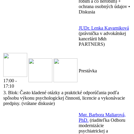
robím a čo nerobím) +
ochrana osobných údajov •
Diskusia
JUDr. Lenka Kavarniková
(právnička v advokátskej
kancelárii h&h
PARTNERS)
Prestávka
17:00 -
17:10
3. Blok:
Často kladené otázky a praktické odporúčania podľa
spôsobu výkonu psychologickej činnosti, licencie a vykonávacie
predpisy. (vrátane diskusie)
Mgr. Barbora Maliarová,
PhD.
(riaditeľka Odboru
modernizácie
psychiatrickej a