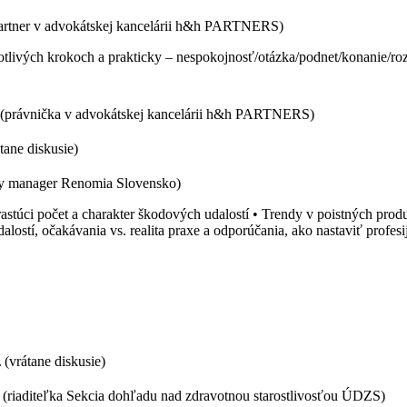
artner v advokátskej kancelárii h&h PARTNERS)
tlivých krokoch a prakticky – nespokojnosť/otázka/podnet/konanie/ro
(právnička v advokátskej kancelárii h&h PARTNERS)
tane diskusie)
y manager Renomia Slovensko)
astúci počet a charakter škodových udalostí • Trendy v poistných prod
alostí, očakávania vs. realita praxe a odporúčania, ako nastaviť prof
(vrátane diskusie)
(riaditeľka Sekcia dohľadu nad zdravotnou starostlivosťou ÚDZS)