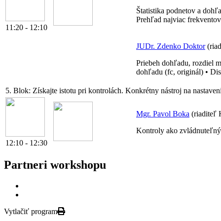
Štatistika podnetov a dohľ
Prehľad najviac frekventov
11:20 - 12:10
JUDr. Zdenko Doktor
(ria
Priebeh dohľadu, rozdiel 
dohľadu (fc, originál) • Di
5. Blok:
Získajte istotu pri kontrolách. Konkrétny nástroj na nastaven
Mgr. Pavol Boka
(riadite
Kontroly ako zvládnuteľný p
12:10 - 12:30
Partneri workshopu
Vytlačiť program