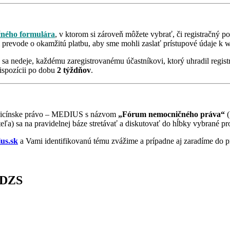
čného formulára
, v ktorom si zároveň môžete vybrať, či registračný p
 prevode o okamžitú platbu, aby sme mohli zaslať prístupové údaje k 
č sa nedeje, každému zaregistrovanému účastníkovi, ktorý uhradil regi
ispozícii po dobu
2 týždňov
.
edicínske právo – MEDIUS s názvom
„Fórum nemocničného práva“
(
teľa) sa na pravidelnej báze stretávať a diskutovať do hĺbky vybrané 
us.sk
a Vami identifikovanú tému zvážime a prípadne aj zaradíme do 
ÚDZS