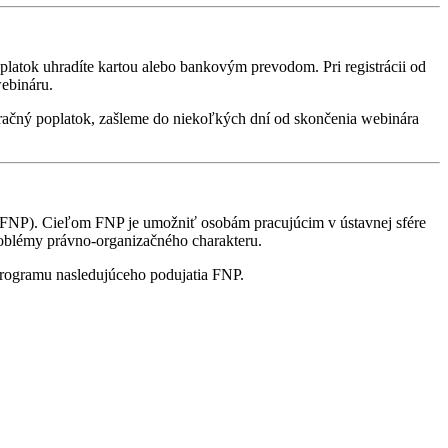
oplatok uhradíte kartou alebo bankovým prevodom. Pri registrácii od
webináru.
stračný poplatok, zašleme do niekoľkých dní od skončenia webinára
FNP). Cieľom FNP je umožniť osobám pracujúcim v ústavnej sfére
problémy právno-organizačného charakteru.
programu nasledujúceho podujatia FNP.