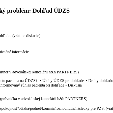
ľký problém: Dohľad ÚDZS
hľade. (vrátane diskusie)
nizačné informácie
artner v advokátskej kancelárii h&h PARTNERS)
dnetu pacienta na ÚDZS? • Úlohy ÚDZS pri dohľade • Druhy dohľadov
nformovaný súhlas pacienta pri dohľade • Diskusia
(právnička v advokátskej kancelárii h&h PARTNERS)
spokojnosť/otázka/podnet/konanie/rozhodnutie/následky pre PZS. (vrát