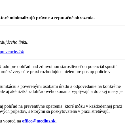
toré minimalizujú právne a reputačné ohrozenia.
edujúceho linku:
prevencie-24/
radu pre dohľad nad zdravotnou starostlivosťou potenciál spustiť
né závery sú v praxi rozhodujúce nielen pre postup polície v
omunikáciu s poverenými osobami úradu a odpovedanie na konkrétne
 ale aj aké riziká z dohľadového konania vyplývajú a do akej miery je
j pohľad na preventívne opatrenia, ktoré môžu v každodennej praxi
ch prípadov, s ktorými sa poskytovatelia v praxi stretávajú.
 ju vopred na
office@medius.sk
.