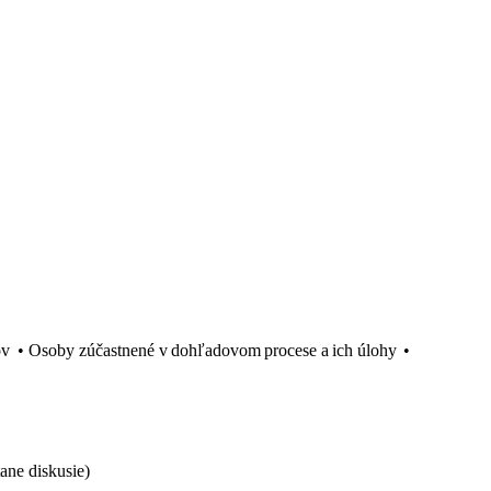
 • Osoby zúčastnené v dohľadovom procese a ich úlohy •
ane diskusie)