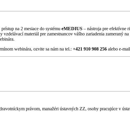
Ý
prístup na 2 mesiace do systému
eMEDIUS
– nástroja pre efektívne 
 vzdelávací materiál pre zamestnancov vášho zariadenia zameraný na 
ebinára.
rmínom webinára, ozvite sa nám na tel.:
+421 910 908 256
alebo e-mai
 zdravotníckym právom, manažéri ústavných ZZ, osoby pracujúce v ús