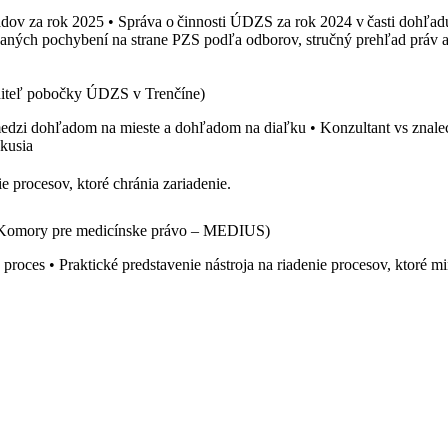
adov za rok 2025 • Správa o činnosti ÚDZS za rok 2024 v časti dohľad
aných pochybení na strane PZS podľa odborov, stručný prehľad práv a
diteľ pobočky ÚDZS v Trenčíne)
medzi dohľadom na mieste a dohľadom na diaľku • Konzultant vs znale
skusia
ie procesov, ktoré chránia zariadenie.
ľ Komory pre medicínske právo – MEDIUS)
roces • Praktické predstavenie nástroja na riadenie procesov, ktoré mi