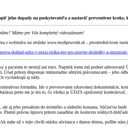
ť jeho dopady na poskytovateľa a nastaviť preventívne kroky, k
ť online? Máme pre Vás kompletný videozáznam!
u z webinára na stránke www.medipravnik.sk – prostredníctvom nasl
ava-dohlad-udzs-v-praxi-rizika-pre-pzs-pravne-dosledky-a-moznosti-
ky a pacienta to nestojí ani euro. Napriek tomu má podnet adresovaný Ú
ti. Úrad pritom disponuje mimoriadne silnými právomocami – jeho odbor
ich vychádzajú aj súdy.
nistratívnu formalitu. Ide o preverovanie zdravotnej dokumentácie, k
 Otázkou preto nie je len to, čo všetko je ÚDZS oprávnený kontrolovať,
e aj jeho presahom do trestného a súdneho konania. Súčasťou bude a
. Platnú právnu úpravu pritom zasadíme do kontextu reálnych dohľadový
Ak máte už v tejto chvíli otázku súvisiacu s danou témou, pošlite nám