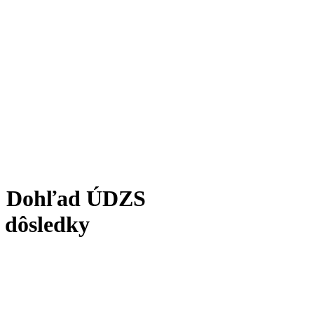
m: Dohľad ÚDZS
e dôsledky