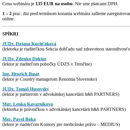
Cena webinára je
135 EUR na osobu
. Nie sme platcami DPH.
1 – 2
prac. dni pred termínom konania webinára zašleme zaregistrov
online.
SPÍKRI
JUDr. Dajana Kuchťáková
(lektorka je riaditeľkou Sekcia dohľadu nad zdravotnou starostlivo
JUDr. Zdenko Doktor
(lektor je riaditeľom pobočky ÚDZS v Trenčíne)
Ing. Henrich Ihnát
(lektor je Country managerom Renomia Slovensko)
JUDr. Tomáš Husovský
(lektor je partnerom v advokátskej kancelárii h&h PARTNERS)
Mgr. Lenka Kavarniková
(lektorka je právničkou v advokátskej kancelárii
h&h
PARTNERS)
Mgr. Pavol Boka
(lektor je riaditeľom Komory pre medicínske právo – MEDIUS)