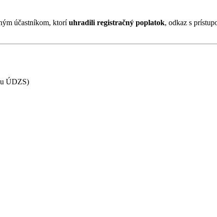
aným účastníkom, ktorí
uhradili registračný poplatok
, odkaz s prístu
sťou ÚDZS)