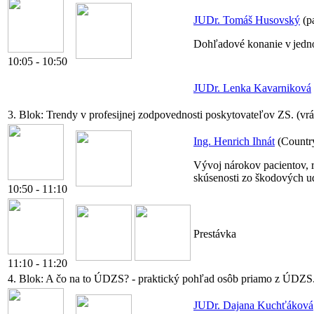
JUDr. Tomáš Husovský
(p
Dohľadové konanie v jedno
10:05 - 10:50
JUDr. Lenka Kavarniková
3. Blok:
Trendy v profesijnej zodpovednosti poskytovateľov ZS. (vrá
Ing. Henrich Ihnát
(Countr
Vývoj nárokov pacientov, r
skúsenosti zo škodových ud
10:50 - 11:10
Prestávka
11:10 - 11:20
4. Blok:
A čo na to ÚDZS? - praktický pohľad osôb priamo z ÚDZS. 
JUDr. Dajana Kuchťáková