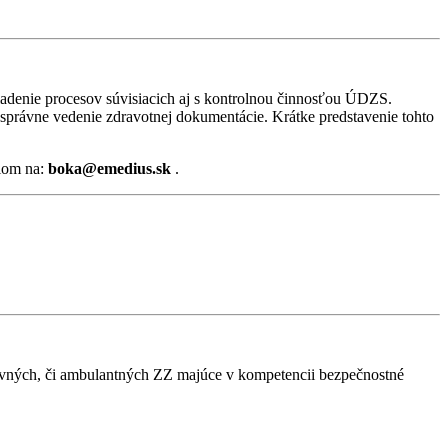
riadenie procesov súvisiacich aj s kontrolnou činnosťou ÚDZS.
správne vedenie zdravotnej dokumentácie. Krátke predstavenie tohto
lom na:
boka@emedius.sk
.
tavných, či ambulantných ZZ majúce v kompetencii bezpečnostné