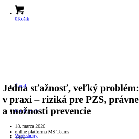
0
Košík
Jedna sťažnosť, veľký problé
Úvod
v praxi – riziká pre PZS, právn
a možnosti prevencie
Konferencie
18. marca 2026
online platforma MS Teams
Workshopy
135€