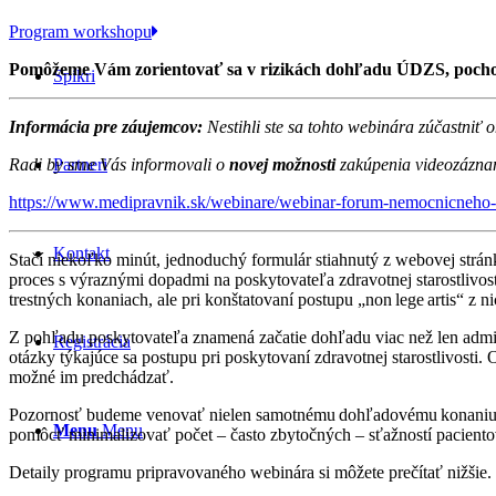
Program workshopu
Pomôžeme Vám zorientovať sa v rizikách dohľadu ÚDZS, pochopi
Spíkri
Informácia pre záujemcov:
Nestihli ste sa tohto webinára zúčastni
Radi by sme Vás informovali o
novej možnosti
zakúpenia videozáznam
Partneri
https://www.medipravnik.sk/webinare/webinar-forum-nemocnicneho-pr
Kontakt
Stačí niekoľko minút, jednoduchý formulár stiahnutý z webovej strán
proces s výraznými dopadmi na poskytovateľa zdravotnej starostlivos
trestných konaniach, ale pri konštatovaní postupu „non lege artis“ z n
Z pohľadu poskytovateľa znamená začatie dohľadu viac než len admi
Registrácia
otázky týkajúce sa postupu pri poskytovaní zdravotnej starostlivosti.
možné im predchádzať.
Pozornosť budeme venovať nielen samotnému dohľadovému konaniu, al
Menu
Menu
pomôcť minimalizovať počet – často zbytočných – sťažností pacientov
Detaily programu pripravovaného webinára si môžete prečítať nižšie. 