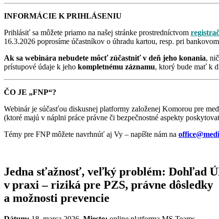
INFORMÁCIE K PRIHLÁSENIU
Prihlásiť sa môžete priamo na našej stránke prostredníctvom
registra
16.3.2026 poprosíme účastníkov o úhradu kartou, resp. pri bankovom
Ak sa webinára nebudete môcť zúčastniť v deň jeho konania
, ni
prístupové údaje k jeho
kompletnému záznamu
, ktorý bude mať k d
ČO JE „FNP“?
Webinár je súčasťou diskusnej platformy založenej Komorou pre m
(ktoré majú v náplni práce právne či bezpečnostné aspekty poskytova
Témy pre FNP môžete navrhnúť aj Vy – napíšte nám na
office@medi
Jedna sťažnosť, veľký problém: Dohľad 
v praxi – riziká pre PZS, právne dôsledky
a možnosti prevencie
Dátum:
18. marca 2026,
Miesto:
online platforma MS Teams