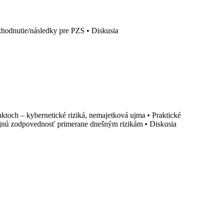
zhodnutie/následky pre PZS • Diskusia
uktoch – kybernetické riziká, nemajetková ujma • Praktické
esijnú zodpovednosť primerane dnešným rizikám • Diskusia